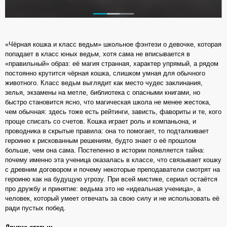
«Чёрная кошка и класс ведьм» школьное фэнтези о девочке, которая
попадает в класс юных ведьм, хотя сама не вписывается в
«правильный» образ: её магия странная, характер упрямый, а рядом
постоянно крутится чёрная кошка, слишком умная для обычного
животного. Класс ведьм выглядит как место чудес заклинания,
зелья, экзамены на метле, библиотека с опасными книгами, но
быстро становится ясно, что магическая школа не менее жестока,
чем обычная: здесь тоже есть рейтинги, зависть, фавориты и те, кого
проще списать со счетов. Кошка играет роль и компаньона, и
проводника в скрытые правила: она то помогает, то подталкивает
героиню к рискованным решениям, будто знает о её прошлом
больше, чем она сама. Постепенно в истории появляется тайна:
почему именно эта ученица оказалась в классе, что связывает кошку
с древним договором и почему некоторые преподаватели смотрят на
героиню как на будущую угрозу. При всей мистике, сериал остаётся
про дружбу и принятие: ведьма это не «идеальная ученица», а
человек, который умеет отвечать за свою силу и не использовать её
ради пустых побед.