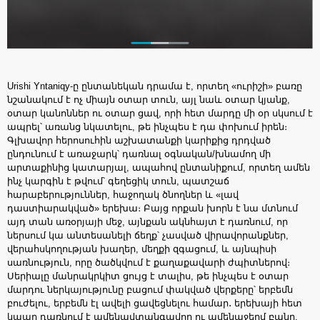
Urishi Yntaniqy-ը ընտանեկան դրամա է, որտեղ «ուրիշի» բառը
նշանակում է ոչ միայն օտար տուն, այլ նաև օտար կյանք,
օտար կանոններ ու օտար ցավ, որի հետ մարդը մի օր սկսում է
ապրել՝ առանց նկատելու, թե ինչպես է դա փոխում իրեն։
Գլխավոր հերոսուհին աշխատանքի կարիքից դրդված
ընդունում է առաջարկ՝ դառնալ օգնական/խնամող մի
արտաքինից կատարյալ, ապահով ընտանիքում, որտեղ ամեն
ինչ կարգին է թվում՝ գեղեցիկ տուն, պատշաճ
հարաբերություններ, հաջողակ ծնողներ և «լավ
դաստիարակված» երեխա։ Բայց որքան խորն է նա մտնում
այդ տան առօրյայի մեջ, այնքան ակնհայտ է դառնում, որ
ներսում կա անտեսանելի ճեղք՝ չասված վիրավորանքներ,
վերահսկողության խաղեր, մեղքի զգացում, և այնպիսի
սառնություն, որը ծածկվում է քաղաքավարի ժպիտներով։
Սերիալը մանրակրկիտ ցույց է տալիս, թե ինչպես է օտար
մարդու ներկայությունը բացում փակված վերքերը՝ երբեմն
բուժելու, երբեմն էլ ավելի ցավեցնելու համար․ երեխայի հետ
կապը դառնում է ամենավտանգավոր ու ամենաջերմ բանը,