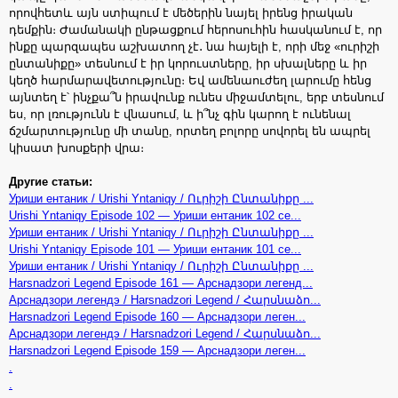
որովհետև այն ստիպում է մեծերին նայել իրենց իրական
դեմքին։ Ժամանակի ընթացքում հերոսուհին հասկանում է, որ
ինքը պարզապես աշխատող չէ․ նա հայելի է, որի մեջ «ուրիշի
ընտանիքը» տեսնում է իր կորուստները, իր սխալները և իր
կեղծ հարմարավետությունը։ Եվ ամենաուժեղ լարումը հենց
այնտեղ է՝ ինչքա՞ն իրավունք ունես միջամտելու, երբ տեսնում
ես, որ լռությունն է վնասում, և ի՞նչ գին կարող է ունենալ
ճշմարտությունը մի տանը, որտեղ բոլորը սովորել են ապրել
կիսատ խոսքերի վրա։
Другие статьи:
Уриши ентаник / Urishi Yntaniqy / Ուրիշի Ընտանիքը ...
Urishi Yntaniqy Episode 102 — Уриши ентаник 102 се...
Уриши ентаник / Urishi Yntaniqy / Ուրիշի Ընտանիքը ...
Urishi Yntaniqy Episode 101 — Уриши ентаник 101 се...
Уриши ентаник / Urishi Yntaniqy / Ուրիշի Ընտանիքը ...
Harsnadzori Legend Episode 161 — Арснадзори легенд...
Арснадзори легендэ / Harsnadzori Legend / Հարսնաձո...
Harsnadzori Legend Episode 160 — Арснадзори леген...
Арснадзори легендэ / Harsnadzori Legend / Հարսնաձո...
Harsnadzori Legend Episode 159 — Арснадзори леген...
.
.