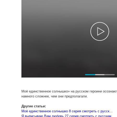
Моё единственное солнышко» на русском героини осознают,
намного сложнее, чем они предполагали.
Другие статьи:
Моё единственное солнышко 8 серия смотреть с русск...
Я выписываю Вам любовь 27 серия смотреть с русским...