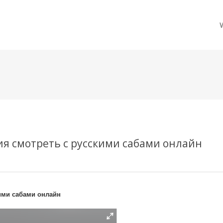
메뉴 건너뛰기
я смотреть с русскими сабами онлайн
ими сабами онлайн