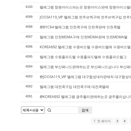
텔레그램 창원아이스파는곳 창원아이스판매 창원아이스텔
4100
JOOSA119_VIP 텔레그램 전주브액구매 전주브액구입 전
4099
@BYC84 텔레그램 인천콕구매 인천콕판매 인천콕텔
4098
텔레그램 인천MDMA구매 인천MDMA판매 인천MDMA텔
4097
KOREA892 텔레그램 수원버드텔 수원버드텔레 수원버드
4096
텔레그램 수원졸피드텔 수원졸피드텔레 수원졸피드텔그
4095
텔레그램 부산페니드판매하는곳 부산페니드삽니다 부산
4094
@JOOSA119_VIP 텔레그램 대구합성대마판매처 대구
4093
텔레그램 대전콕구입 대전콕구매 대전콕텔레
4092
@KOREA892 텔레그램 광주몰리판매하는곳 광주몰리삽
4091
검색
첫 페이지
3
4