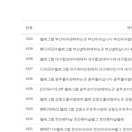
번호
제
텔레그램 부산러쉬판매하는곳 부산러쉬삽니다 부산러쉬팝
4110
@CUGS24 텔레그램 부산ghb판매하는곳 부산ghb삽니다 
4109
텔레그램 대구합성대마판매처 대구합성대마가격 대구합
4108
CUGS24 텔레그램 대구케타민판매처 대구케타민가격 대
4107
텔레그램 광주몰리판매하는곳 광주몰리삽니다 광주몰리팝
4106
JOOSA119_VIP 텔레그램 광주코카인판매하는곳 광주
4105
텔레그램 강원도졸피뎀판매 텔레 강원도졸피뎀파는곳 강
4104
@BUSAN22 텔레그램 강원도우유주사판매 강원도우유
4103
텔레그램 천안펜타닐 천안펜타닐텔그 천안펜타닐텔레
4102
@KKE114 텔레그램 천안러쉬파퍼 천안러쉬파퍼텔그 천
4101