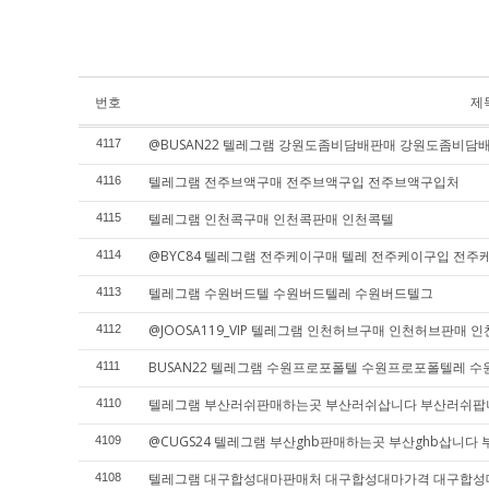
번호
제
@BUSAN22 텔레그램 강원도좀비담배판매 강원도좀비
4117
텔레그램 전주브액구매 전주브액구입 전주브액구입처
4116
텔레그램 인천콕구매 인천콕판매 인천콕텔
4115
@BYC84 텔레그램 전주케이구매 텔레 전주케이구입 전
4114
텔레그램 수원버드텔 수원버드텔레 수원버드텔그
4113
@JOOSA119_VIP 텔레그램 인천허브구매 인천허브판매 
4112
BUSAN22 텔레그램 수원프로포폴텔 수원프로포폴텔레 
4111
텔레그램 부산러쉬판매하는곳 부산러쉬삽니다 부산러쉬팝
4110
@CUGS24 텔레그램 부산ghb판매하는곳 부산ghb삽니다 
4109
텔레그램 대구합성대마판매처 대구합성대마가격 대구합
4108