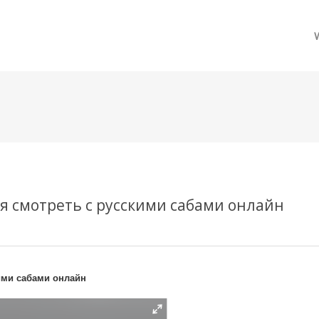
메뉴 건너뛰기
я смотреть с русскими сабами онлайн
ими сабами онлайн