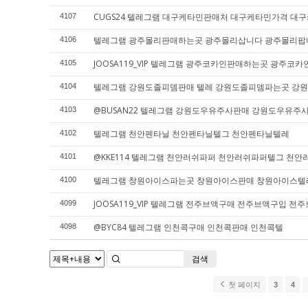
CUGS24 텔레그램 대구케타민판매처 대구케타민가격 대
4107
텔레그램 광주몰리판매하는곳 광주몰리삽니다 광주몰리팝
4106
JOOSA119_VIP 텔레그램 광주코카인판매하는곳 광주
4105
텔레그램 강원도졸피뎀판매 텔레 강원도졸피뎀파는곳 강
4104
@BUSAN22 텔레그램 강원도우유주사판매 강원도우유
4103
텔레그램 천안펜타닐 천안펜타닐텔그 천안펜타닐텔레
4102
@KKE114 텔레그램 천안러쉬파퍼 천안러쉬파퍼텔그 천
4101
텔레그램 창원아이스파는곳 창원아이스판매 창원아이스텔
4100
JOOSA119_VIP 텔레그램 전주브액구매 전주브액구입 전
4099
@BYC84 텔레그램 인천콕구매 인천콕판매 인천콕텔
4098
검색
첫 페이지
3
4