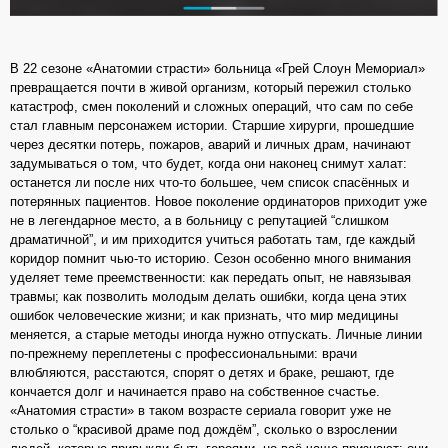
В 22 сезоне «Анатомии страсти» больница «Грей Слоун Мемориал»
превращается почти в живой организм, который пережил столько
катастроф, смен поколений и сложных операций, что сам по себе
стал главным персонажем истории. Старшие хирурги, прошедшие
через десятки потерь, пожаров, аварий и личных драм, начинают
задумываться о том, что будет, когда они наконец снимут халат:
останется ли после них что‑то большее, чем список спасённых и
потерянных пациентов. Новое поколение ординаторов приходит уже
не в легендарное место, а в больницу с репутацией “слишком
драматичной”, и им приходится учиться работать там, где каждый
коридор помнит чью‑то историю. Сезон особенно много внимания
уделяет теме преемственности: как передать опыт, не навязывая
травмы; как позволить молодым делать ошибки, когда цена этих
ошибок человеческие жизни; и как признать, что мир медицины
меняется, а старые методы иногда нужно отпускать. Личные линии
по‑прежнему переплетены с профессиональными: врачи
влюбляются, расстаются, спорят о детях и браке, решают, где
кончается долг и начинается право на собственное счастье.
«Анатомия страсти» в таком возрасте сериала говорит уже не
столько о “красивой драме под дождём”, сколько о взрослении