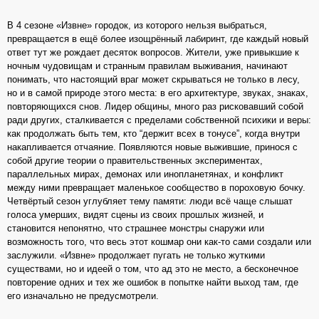
В 4 сезоне «Извне» городок, из которого нельзя выбраться,
превращается в ещё более изощрённый лабиринт, где каждый новый
ответ тут же рождает десяток вопросов. Жители, уже привыкшие к
ночным чудовищам и странным правилам выживания, начинают
понимать, что настоящий враг может скрываться не только в лесу,
но и в самой природе этого места: в его архитектуре, звуках, знаках,
повторяющихся снов. Лидер общины, много раз рисковавший собой
ради других, сталкивается с пределами собственной психики и веры:
как продолжать быть тем, кто “держит всех в тонусе”, когда внутри
накапливается отчаяние. Появляются новые выжившие, принося с
собой другие теории о правительственных экспериментах,
параллельных мирах, демонах или инопланетянах, и конфликт
между ними превращает маленькое сообщество в пороховую бочку.
Четвёртый сезон углубляет тему памяти: люди всё чаще слышат
голоса умерших, видят сцены из своих прошлых жизней, и
становится непонятно, что страшнее монстры снаружи или
возможность того, что весь этот кошмар они как‑то сами создали или
заслужили. «Извне» продолжает пугать не только жуткими
существами, но и идеей о том, что ад это не место, а бесконечное
повторение одних и тех же ошибок в попытке найти выход там, где
его изначально не предусмотрели.