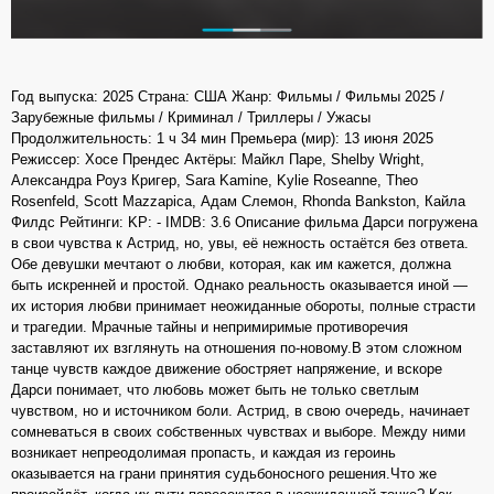
Год выпуска: 2025 Страна: США Жанр: Фильмы / Фильмы 2025 /
Зарубежные фильмы / Криминал / Триллеры / Ужасы
Продолжительность: 1 ч 34 мин Премьера (мир): 13 июня 2025
Режиссер: Хосе Прендес Актёры: Майкл Паре, Shelby Wright,
Александра Роуз Кригер, Sara Kamine, Kylie Roseanne, Theo
Rosenfeld, Scott Mazzapica, Адам Слемон, Rhonda Bankston, Кайла
Филдс Рейтинги: KP: - IMDB: 3.6 Описание фильма Дарси погружена
в свои чувства к Астрид, но, увы, её нежность остаётся без ответа.
Обе девушки мечтают о любви, которая, как им кажется, должна
быть искренней и простой. Однако реальность оказывается иной —
их история любви принимает неожиданные обороты, полные страсти
и трагедии. Мрачные тайны и непримиримые противоречия
заставляют их взглянуть на отношения по-новому.В этом сложном
танце чувств каждое движение обостряет напряжение, и вскоре
Дарси понимает, что любовь может быть не только светлым
чувством, но и источником боли. Астрид, в свою очередь, начинает
сомневаться в своих собственных чувствах и выборе. Между ними
возникает непреодолимая пропасть, и каждая из героинь
оказывается на грани принятия судьбоносного решения.Что же