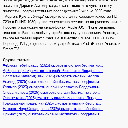
произойдёт, когда их пути пересекутся в неожиданной точке? Как
поступят Дарси и Астрид, когда станет ясно, что чувства могут
привести к разрушительным последствиям? Фильм 2025 года
"Морган: Кукла-убийца" смотрите онлайн в хорошем качестве HD
720p и FullHD 1080p у нас совершенно бесплатно на русском языке.
Просмотр возможен на смартфонах: Apple iOS iPhone Samsung,
планшете iPad, на любых устройствах под управлением Android, а
так же на телевизорах Smart TV. Качество Collaps: FHD (1080p)
Перевод: IVI Доступно на всех устройствах: iPad, iPhone, Android и
Smart TV.
Другие статьи:
#яСкажуТебеПравду (2025) смотреть онлайн бесплатно...
Арборист (2025) смотреть онлайн бесплатно Лордфиль...
Болмаған балалық шақ (2025) смотреть онлайн беспла...
Розмид (2025) смотреть онлайн бесплатно Лордфильм
Джимпа (2025) смотреть онлайн бесплатно Лордфильм
Снова и снова (2025) смотреть онлайн бесплатно Лор...
Она не мать (2025) смотреть онлайн бесплатно Лордф...
Грандиозная подделка (2025) смотреть онлайн беспла...
Наташа: НедоСтюардесса (2025) смотреть онлайн бесп...
Примат (2025) смотреть онлайн бесплатно Лордфильм
.
.