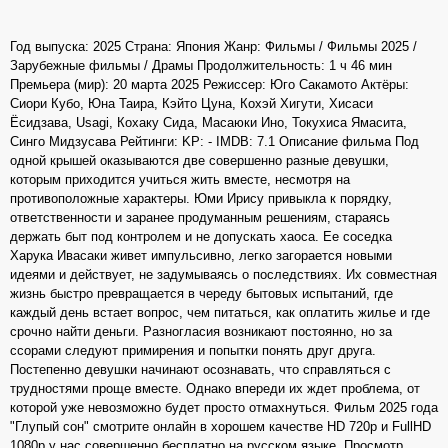
Год выпуска: 2025 Страна: Япония Жанр: Фильмы / Фильмы 2025 /
Зарубежные фильмы / Драмы Продолжительность: 1 ч 46 мин
Премьера (мир): 20 марта 2025 Режиссер: Юго Сакамото Актёры:
Сиори Кубо, Юна Таира, Кэйто Цуна, Кохэй Хигути, Хисаси
Ёсидзава, Usagi, Кохаку Сида, Масаюки Ино, Токухиса Ямасита,
Синго Мидзусава Рейтинги: KP: - IMDB: 7.1 Описание фильма Под
одной крышей оказываются две совершенно разные девушки,
которым приходится учиться жить вместе, несмотря на
противоположные характеры. Юми Ирису привыкла к порядку,
ответственности и заранее продуманным решениям, стараясь
держать быт под контролем и не допускать хаоса. Ее соседка
Харука Ивасаки живет импульсивно, легко загорается новыми
идеями и действует, не задумываясь о последствиях. Их совместная
жизнь быстро превращается в череду бытовых испытаний, где
каждый день встает вопрос, чем питаться, как оплатить жилье и где
срочно найти деньги. Разногласия возникают постоянно, но за
ссорами следуют примирения и попытки понять друг друга.
Постепенно девушки начинают осознавать, что справляться с
трудностями проще вместе. Однако впереди их ждет проблема, от
которой уже невозможно будет просто отмахнуться. Фильм 2025 года
"Глупый сон" смотрите онлайн в хорошем качестве HD 720p и FullHD
1080p у нас совершенно бесплатно на русском языке. Просмотр