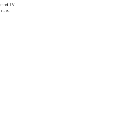
mart TV.
твах: