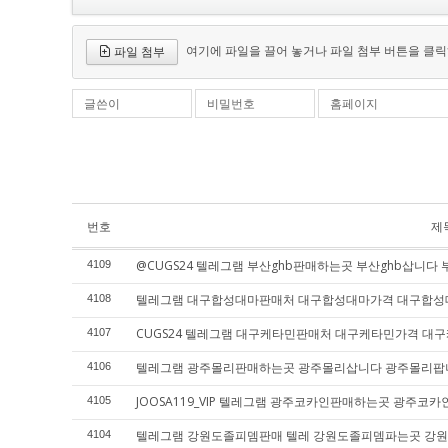
여기에 파일을 끌어 놓거나 파일 첨부 버튼을 클릭
파일 첨부
글쓴이
비밀번호
홈페이지
번호
제
@CUGS24 텔레그램 부산ghb판매하는곳 부산ghb삽니다 
4109
텔레그램 대구합성대마판매처 대구합성대마가격 대구합
4108
CUGS24 텔레그램 대구케타민판매처 대구케타민가격 대
4107
텔레그램 광주몰리판매하는곳 광주몰리삽니다 광주몰리팝
4106
JOOSA119_VIP 텔레그램 광주코카인판매하는곳 광주
4105
텔레그램 강원도졸피뎀판매 텔레 강원도졸피뎀파는곳 강
4104