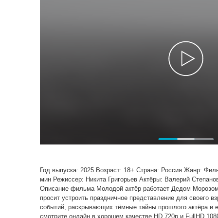
Год выпуска: 2025 Возраст: 18+ Страна: Россия Жанр: Фи
мин Режиссер: Никита Григорьев Актёры: Валерий Степанов
Описание фильма Молодой актёр работает Дедом Морозом 
просит устроить праздничное представление для своего в
событий, раскрывающих тёмные тайны прошлого актёра и е
смотрите онлайн в хорошем качестве HD 720p и FullHD 108