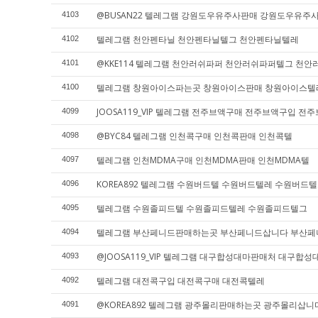
@BUSAN22 텔레그램 강원도우유주사판매 강원도우유
4103
텔레그램 천안펜타닐 천안펜타닐텔그 천안펜타닐텔레
4102
@KKE114 텔레그램 천안러쉬파퍼 천안러쉬파퍼텔그 천
4101
텔레그램 창원아이스파는곳 창원아이스판매 창원아이스텔
4100
JOOSA119_VIP 텔레그램 전주브액구매 전주브액구입 전
4099
@BYC84 텔레그램 인천콕구매 인천콕판매 인천콕텔
4098
텔레그램 인천MDMA구매 인천MDMA판매 인천MDMA텔
4097
KOREA892 텔레그램 수원버드텔 수원버드텔레 수원버드
4096
텔레그램 수원졸피드텔 수원졸피드텔레 수원졸피드텔그
4095
텔레그램 부산페니드판매하는곳 부산페니드삽니다 부산
4094
@JOOSA119_VIP 텔레그램 대구합성대마판매처 대구
4093
텔레그램 대전콕구입 대전콕구매 대전콕텔레
4092
@KOREA892 텔레그램 광주몰리판매하는곳 광주몰리삽
4091