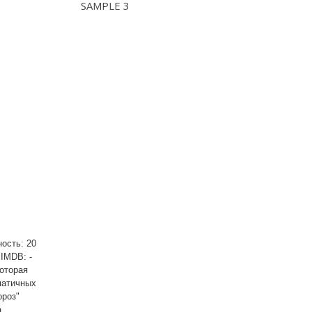
SAMPLE 3
ость: 20
IMDB: -
оторая
матичных
ороз"
а