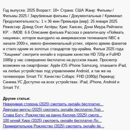
Год выпуска: 2025 Возраст: 18+ Страна: США Жанр: Фильмы /
Фильмы 2025 / Зарубежные фильмы / Документальные / Криминал
Продолжительность: 1 ч 36 мин Премьера (мир): 25 января 2025
Режиссер: Дэвид Осит Актёры: Крис Хансен, Дэни Миура Рейтинги:
KP: - IMDB: 6.6 Описание фильма Рассказ о реалити-шоу «Поймать
хищника», которое выходило на американском телеканале NBC в
начале 2000-х, имело феноменальный успех, обрело армию фанатов
и стало одним из золотых стандартов тру-крайма. Фильм 2025 года
"Хищники" смотрите онлайн в хорошем качестве HD 720p и FullHD
1080p у нас совершенно бесплатно на русском языке. Просмотр
возможен на смартфонах: Apple iOS iPhone Samsung, планшете iPad,
на любых устройствах под управлением Android, а так же на
телевизорах Smart TV. Качество Collaps: FHD (1080p) Перевод:
Синема УС Доступно на всех устройствах: iPad, iPhone, Android и
Smart TV.
Другие статьи:
Невидимая сторона (2025) смотреть онлайн бесплатно...
Девушки мечты (2025) смотреть онлайн бесплатно Лор...
Слава Богу: Рождество на ранчо Келлер (2025) смотр...
100 ночей Хиро (2025) смотреть онлайн бесплатно Ло...
Примирительное Рождество (2025) смотреть онлайн бе...