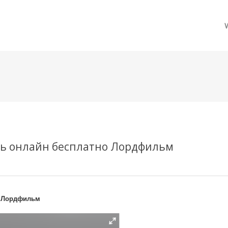
메뉴 건너뛰기
еть онлайн бесплатно Лордфильм
о Лордфильм