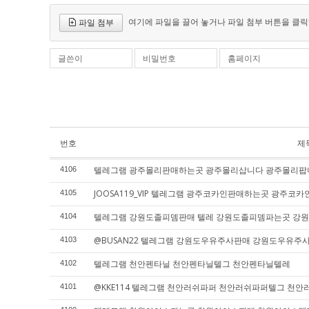
여기에 파일을 끌어 놓거나 파일 첨부 버튼을 클릭
파일 첨부
글쓴이
비밀번호
홈페이지
번호
제
텔레그램 광주몰리판매하는곳 광주몰리삽니다 광주몰리팝
4106
JOOSA119_VIP 텔레그램 광주코카인판매하는곳 광주
4105
텔레그램 강원도졸피뎀판매 텔레 강원도졸피뎀파는곳 강
4104
@BUSAN22 텔레그램 강원도우유주사판매 강원도우유
4103
텔레그램 천안펜타닐 천안펜타닐텔그 천안펜타닐텔레
4102
@KKE114 텔레그램 천안러쉬파퍼 천안러쉬파퍼텔그 천
4101