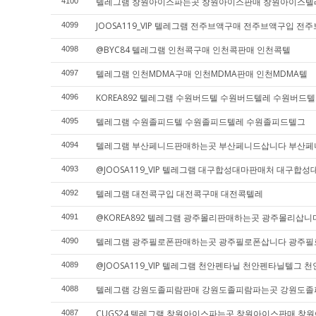
텔레그램 창원아이스파는곳 창원아이스판매 창원아이스텔
4100
JOOSA119_VIP 텔레그램 전주브액구매 전주브액구입 전
4099
@BYC84 텔레그램 인천콕구매 인천콕판매 인천콕텔
4098
텔레그램 인천MDMA구매 인천MDMA판매 인천MDMA텔
4097
KOREA892 텔레그램 수원버드텔 수원버드텔레 수원버드
4096
텔레그램 수원졸피드텔 수원졸피드텔레 수원졸피드텔그
4095
텔레그램 부산페니드판매하는곳 부산페니드삽니다 부산
4094
@JOOSA119_VIP 텔레그램 대구합성대마판매처 대구
4093
텔레그램 대전콕구입 대전콕구매 대전콕텔레
4092
@KOREA892 텔레그램 광주몰리판매하는곳 광주몰리삽
4091
텔레그램 광주필로폰판매하는곳 광주필로폰삽니다 광주
4090
@JOOSA119_VIP 텔레그램 천안펜타닐 천안펜타닐텔그
4089
텔레그램 강원도졸피람판매 강원도졸피람파는곳 강원도
4088
CUGS24 텔레그램 창원아이스파는곳 창원아이스판매 창
4087