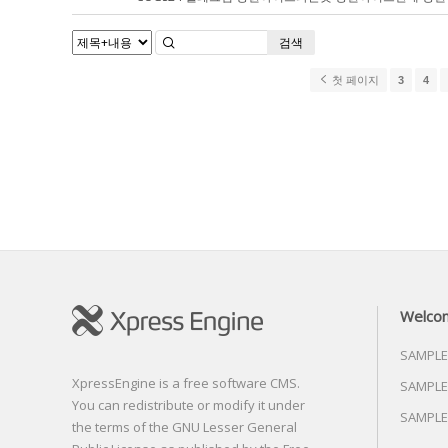
검색
첫 페이지
3
4
Welco
SAMPLE
XpressEngine is a free software CMS.
SAMPLE
You can redistribute or modify it under
SAMPLE
the terms of the GNU Lesser General