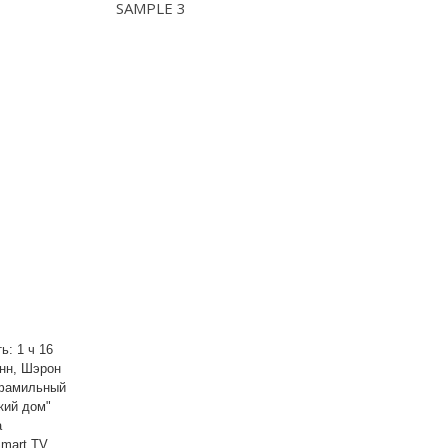
SAMPLE 3
: 1 ч 16
анн, Шэрон
 фамильный
кий дом"
а
mart TV.