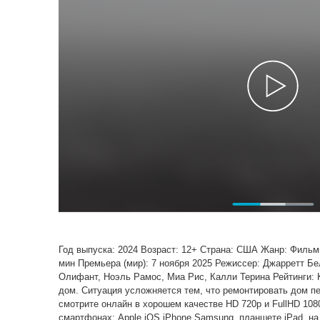
Год выпуска: 2024 Возраст: 12+ Страна: США Жанр: Филь
мин Премьера (мир): 7 ноября 2025 Режиссер: Джарретт Б
Олифант, Ноэль Рамос, Миа Рис, Калли Терина Рейтинги:
дом. Ситуация усложняется тем, что ремонтировать дом п
смотрите онлайн в хорошем качестве HD 720p и FullHD 108
смартфонах: Apple iOS iPhone Samsung, планшете iPad, на