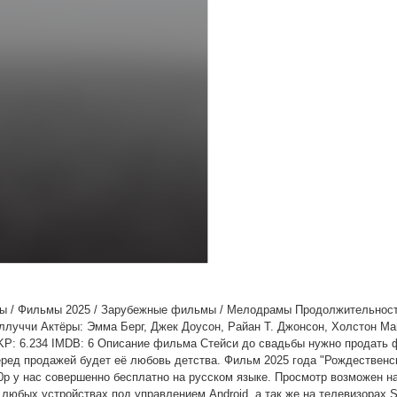
мы / Фильмы 2025 / Зарубежные фильмы / Мелодрамы Продолжительность
еллуччи Актёры: Эмма Берг, Джек Доусон, Райан Т. Джонсон, Холстон М
 KP: 6.234 IMDB: 6 Описание фильма Стейси до свадьбы нужно продать
еред продажей будет её любовь детства. Фильм 2025 года "Рождественс
0p у нас совершенно бесплатно на русском языке. Просмотр возможен н
 любых устройствах под управлением Android, а так же на телевизорах S