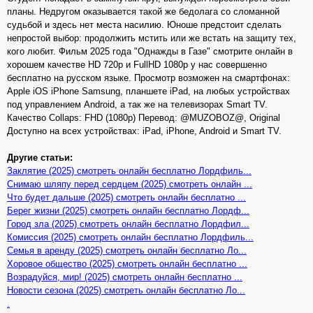
планы. Недругом оказывается такой же бедолага со сломанной
судьбой и здесь нет места насилию. Юноше предстоит сделать
непростой выбор: продолжить мстить или же встать на защиту тех,
кого любит. Фильм 2025 года "Однажды в Газе" смотрите онлайн в
хорошем качестве HD 720p и FullHD 1080p у нас совершенно
бесплатно на русском языке. Просмотр возможен на смартфонах:
Apple iOS iPhone Samsung, планшете iPad, на любых устройствах
под управлением Android, а так же на телевизорах Smart TV.
Качество Collaps: FHD (1080p) Перевод: @MUZOBOZ@, Original
Доступно на всех устройствах: iPad, iPhone, Android и Smart TV.
Другие статьи:
Заклятие (2025) смотреть онлайн бесплатно Лордфиль...
Снимаю шляпу перед сердцем (2025) смотреть онлайн ...
Что будет дальше (2025) смотреть онлайн бесплатно ...
Берег жизни (2025) смотреть онлайн бесплатно Лордф...
Город зла (2025) смотреть онлайн бесплатно Лордфил...
Комиссия (2025) смотреть онлайн бесплатно Лордфиль...
Семья в аренду (2025) смотреть онлайн бесплатно Ло...
Хоровое общество (2025) смотреть онлайн бесплатно ...
Возрадуйся, мир! (2025) смотреть онлайн бесплатно ...
Новости сезона (2025) смотреть онлайн бесплатно Ло...
.