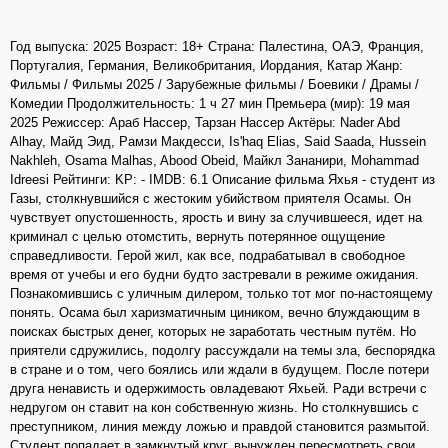
Год выпуска: 2025 Возраст: 18+ Страна: Палестина, ОАЭ, Франция,
Португалия, Германия, Великобритания, Иордания, Катар Жанр:
Фильмы / Фильмы 2025 / Зарубежные фильмы / Боевики / Драмы /
Комедии Продолжительность: 1 ч 27 мин Премьера (мир): 19 мая
2025 Режиссер: Араб Нассер, Тарзан Нассер Актёры: Nader Abd
Alhay, Майд Эид, Рамзи Макдесси, Is'haq Elias, Said Saada, Hussein
Nakhleh, Osama Malhas, Abood Obeid, Майкл Зананири, Mohammad
Idreesi Рейтинги: KP: - IMDB: 6.1 Описание фильма Яхья - студент из
Газы, столкнувшийся с жестоким убийством приятеля Осамы. Он
чувствует опустошенность, ярость и вину за случившееся, идет на
криминал с целью отомстить, вернуть потерянное ощущение
справедливости. Герой жил, как все, подрабатывал в свободное
время от учебы и его будни будто застревали в режиме ожидания.
Познакомившись с уличным дилером, только тот мог по-настоящему
понять. Осама был харизматичным циником, вечно блуждающим в
поисках быстрых денег, которых не заработать честным путём. Но
приятели сдружились, подолгу рассуждали на темы зла, беспорядка
в стране и о том, чего боялись или ждали в будущем. После потери
друга ненависть и одержимость овладевают Яхьей. Ради встречи с
недругом он ставит на кон собственную жизнь. Но столкнувшись с
преступником, линия между ложью и правдой становится размытой.
Студент попадает в замкнутый круг, вынужден пересмотреть свои