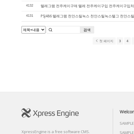
텔레그램 전주케이구매 텔레 전주케이구입 전주케이구입처
4132
PSJ486 텔레그램 천안스틸녹스 천안스틸녹스텔그 천안스
4131
검색
첫 페이지
3
4
Welco
SAMPLE
XpressEngine is a free software CMS.
SAMPLE