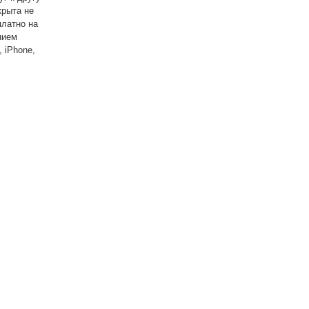
крыта не
платно на
нием
, iPhone,