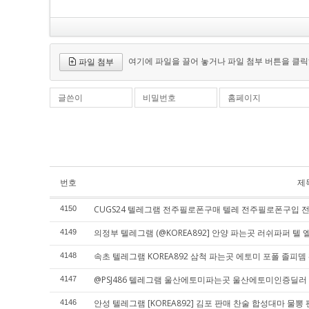
여기에 파일을 끌어 놓거나 파일 첨부 버튼을 클릭
파일 첨부
글쓴이
비밀번호
홈페이지
번호
제
CUGS24 텔레그램 전주필로폰구매 텔레 전주필로폰구입
4150
의정부 텔레그램 (@KOREA892] 안양 파는곳 러쉬파퍼 텔 
4149
속초 텔레그램 KOREA892 삼척 파는곳 에토미 포폴 졸피뎀
4148
@PSJ486 텔레그램 울산에토미파는곳 울산에토미인증딜
4147
안성 텔레그램 [KOREA892] 김포 판매 찬술 합성대마 물뽕
4146