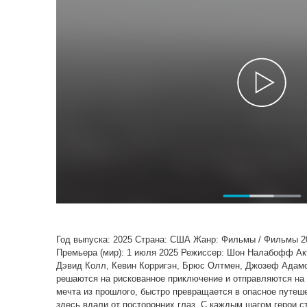
Год выпуска: 2025 Страна: США Жанр: Фильмы / Фильмы 2
Премьера (мир): 1 июля 2025 Режиссер: Шон Налабофф Ак
Дэвид Колл, Кевин Корригэн, Брюс Олтмен, Джозеф Адамс,
решаются на рискованное приключение и отправляются на т
мечта из прошлого, быстро превращается в опасное путеше
здесь вдали от посторонних глаз. С каждым шагом герои 