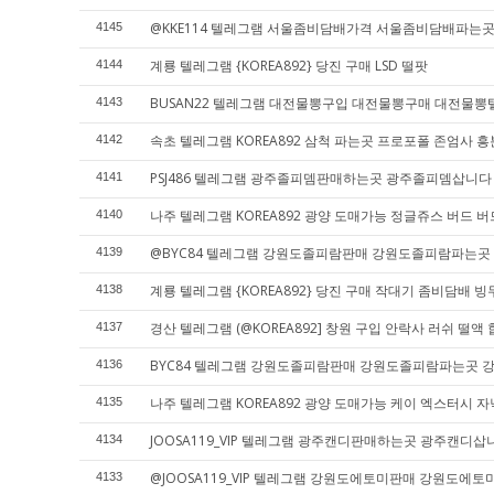
@KKE114 텔레그램 서울좀비담배가격 서울좀비담배파는
4145
계룡 텔레그램 {KOREA892} 당진 구매 LSD 떨팟
4144
BUSAN22 텔레그램 대전물뽕구입 대전물뽕구매 대전물뽕
4143
속초 텔레그램 KOREA892 삼척 파는곳 프로포폴 존엄사 
4142
PSJ486 텔레그램 광주졸피뎀판매하는곳 광주졸피뎀삽니
4141
나주 텔레그램 KOREA892 광양 도매가능 정글쥬스 버드 버
4140
@BYC84 텔레그램 강원도졸피람판매 강원도졸피람파는
4139
계룡 텔레그램 {KOREA892} 당진 구매 작대기 좀비담배 빙
4138
경산 텔레그램 (@KOREA892] 창원 구입 안락사 러쉬 떨액
4137
BYC84 텔레그램 강원도졸피람판매 강원도졸피람파는곳
4136
나주 텔레그램 KOREA892 광양 도매가능 케이 엑스터시 
4135
JOOSA119_VIP 텔레그램 광주캔디판매하는곳 광주캔디
4134
@JOOSA119_VIP 텔레그램 강원도에토미판매 강원도
4133