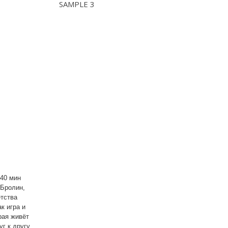
SAMPLE 3
 40 мин
 Бролин,
етства
к игра и
рая живёт
г к другу