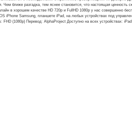
 Чем ближе разгадка, тем яснее становится, что настоящая ценность с
нлайн в хорошем качестве HD 720p и FullHD 1080p у нас совершенно бес
iOS iPhone Samsung, планшете iPad, на любых устройствах под управле
s: FHD (1080p) Перевод: AlphaProject Доступно на всех устройствах: iPad