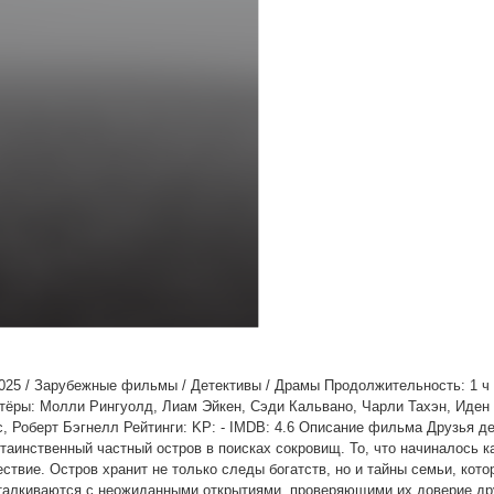
025 / Зарубежные фильмы / Детективы / Драмы Продолжительность: 1 ч
тёры: Молли Рингуолд, Лиам Эйкен, Сэди Кальвано, Чарли Тахэн, Иден
 Роберт Бэгнелл Рейтинги: KP: - IMDB: 4.6 Описание фильма Друзья д
аинственный частный остров в поисках сокровищ. То, что начиналось ка
ствие. Остров хранит не только следы богатств, но и тайны семьи, кото
сталкиваются с неожиданными открытиями, проверяющими их доверие дру