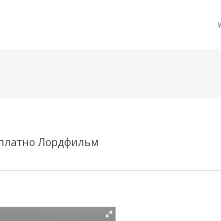
메뉴 건너뛰기
есплатно Лордфильм