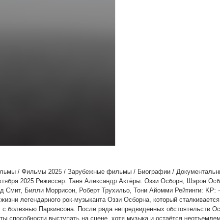
ильмы / Фильмы 2025 / Зарубежные фильмы / Биографии / Документальн
октября 2025 Режиссер: Таня Александр Актёры: Оззи Осборн, Шэрон Осб
 Смит, Билли Моррисон, Роберт Трухильо, Тони Айомми Рейтинги: KP: -
изни легендарного рок-музыканта Оззи Осборна, который сталкивается
у с болезнью Паркинсона. После ряда непредвиденных обстоятельств О
ты способности выступать на сцене, хотя музыка и остаётся неотъемле