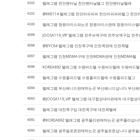
텔레그램 천안펜타닐 천안펜타닐텔그 천안펜타닐텔레
4102
@KKE114 텔레그램 천안러쉬파퍼 천안러쉬파퍼텔그 천
4101
텔레그램 창원아이스파는곳 창원아이스판매 창원아이스텔
4100
JOOSA119_VIP 텔레그램 전주브액구매 전주브액구입 전
4099
@BYC84 텔레그램 인천콕구매 인천콕판매 인천콕텔
4098
텔레그램 인천MDMA구매 인천MDMA판매 인천MDMA텔
4097
KOREA892 텔레그램 수원버드텔 수원버드텔레 수원버드
4096
텔레그램 수원졸피드텔 수원졸피드텔레 수원졸피드텔그
4095
텔레그램 부산페니드판매하는곳 부산페니드삽니다 부산
4094
@JOOSA119_VIP 텔레그램 대구합성대마판매처 대구
4093
텔레그램 대전콕구입 대전콕구매 대전콕텔레
4092
@KOREA892 텔레그램 광주몰리판매하는곳 광주몰리삽
4091
텔레그램 광주필로폰판매하는곳 광주필로폰삽니다 광주
4090