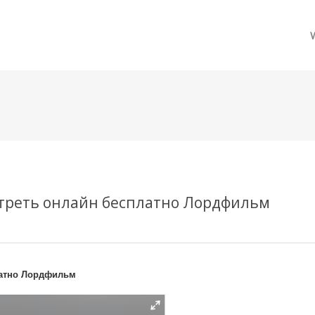
메뉴 건너뛰기
мотреть онлайн бесплатно Лордфильм
платно Лордфильм