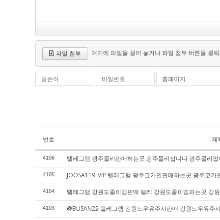
여기에 파일을 끌어 놓거나 파일 첨부 버튼을 클릭
파일 첨부
글쓴이
비밀번호
홈페이지
번호
제
텔레그램 광주몰리판매하는곳 광주몰리삽니다 광주몰리팝
4106
JOOSA119_VIP 텔레그램 광주코카인판매하는곳 광주
4105
텔레그램 강원도졸피뎀판매 텔레 강원도졸피뎀파는곳 강
4104
@BUSAN22 텔레그램 강원도우유주사판매 강원도우유
4103