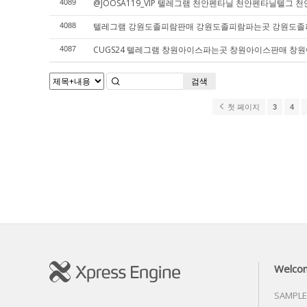
@JOOSA119_VIP 텔레그램 천안펜타닐 천안펜타닐텔그
4089
텔레그램 강원도졸피람판매 강원도졸피람파는곳 강원도
4088
CUGS24 텔레그램 창원아이스파는곳 창원아이스판매 창
4087
검색
첫 페이지
3
4
Welco
SAMPLE