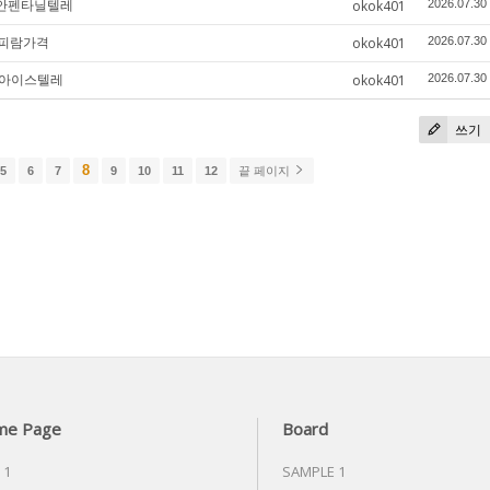
 천안펜타닐텔레
okok401
2026.07.30
졸피람가격
okok401
2026.07.30
원아이스텔레
okok401
2026.07.30
쓰기
8
5
6
7
9
10
11
12
끝 페이지
me Page
Board
 1
SAMPLE 1