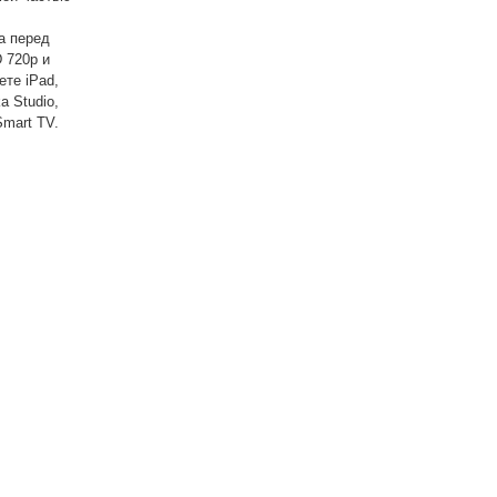
а перед
 720p и
ете iPad,
a Studio,
Smart TV.