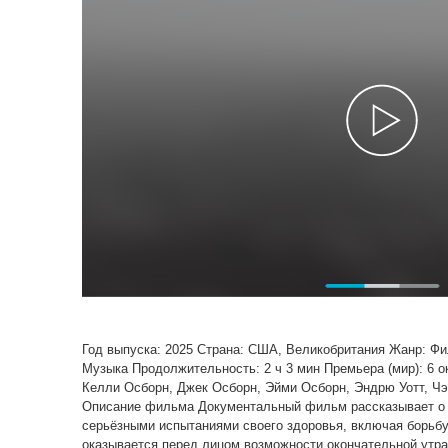
Год выпуска: 2025 Страна: США, Великобритания Жанр: Ф
Музыка Продолжительность: 2 ч 3 мин Премьера (мир): 6 
Келли Осборн, Джек Осборн, Эйми Осборн, Эндрю Уотт, Чэд
Описание фильма Документальный фильм рассказывает о ж
серьёзными испытаниями своего здоровья, включая борьб
оказывается перед лицом возможности окончательной утра