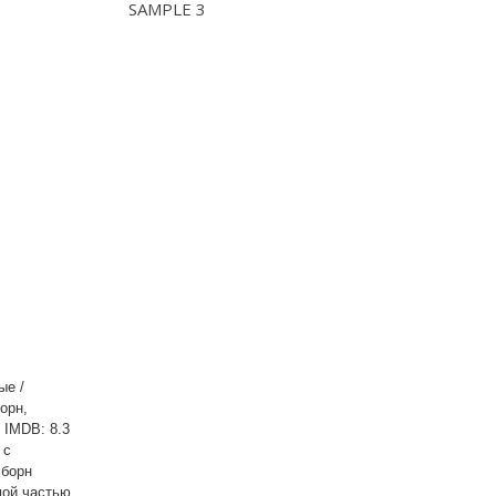
SAMPLE 3
ые /
орн,
 IMDB: 8.3
 с
сборн
мой частью