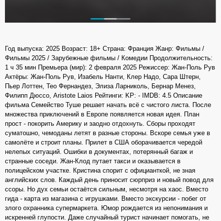
Год выпуска: 2025 Возраст: 18+ Страна: Франция Жанр: Фильмы /
Фильмы 2025 / Зарубежные фильмы / Комедии Продолжительность:
1 ч 35 мин Премьера (мир): 2 февраля 2025 Режиссер: Жан-Поль Рув
Актёры: Жан-Поль Рув, Изабель Нанти, Клер Надо, Сара Штерн,
Пьер Лоттен, Тео Фернандез, Элиза Ларниколь, Бернар Менез,
Филипп Дюссо, Aristote Laios Рейтинги: KP: - IMDB: 4.5 Описание
фильма Семейство Туше решает начать всё с чистого листа. После
множества приключений в Европе появляется новая идея. План
прост - покорить Америку и заодно отдохнуть. Сборы проходят
суматошно, чемоданы летят в разные стороны. Вскоре семья уже в
самолёте и строит планы. Прилет в США оборачивается чередой
нелепых ситуаций. Ошибки в документах, потерянный багаж и
странные соседи. Жан-Клод путает такси и оказывается в
полицейском участке. Кристина спорит с официанткой, не зная
английских слов. Каждый день приносит сюрприз и новый повод для
ссоры. Но дух семьи остаётся сильным, несмотря на хаос. Вместо
гида - карта из магазина с игрушками. Вместо экскурсии - побег от
злого охранника супермаркета. Юмор рождается из непонимания и
искренней глупости. Даже случайный турист начинает помогать, не