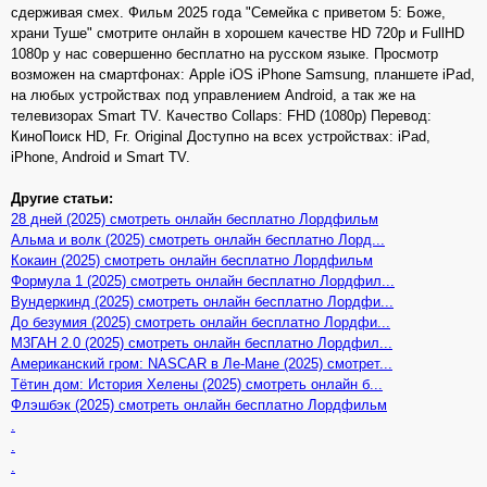
сдерживая смех. Фильм 2025 года "Семейка с приветом 5: Боже,
храни Туше" смотрите онлайн в хорошем качестве HD 720p и FullHD
1080p у нас совершенно бесплатно на русском языке. Просмотр
возможен на смартфонах: Apple iOS iPhone Samsung, планшете iPad,
на любых устройствах под управлением Android, а так же на
телевизорах Smart TV. Качество Collaps: FHD (1080p) Перевод:
КиноПоиск HD, Fr. Original Доступно на всех устройствах: iPad,
iPhone, Android и Smart TV.
Другие статьи:
28 дней (2025) смотреть онлайн бесплатно Лордфильм
Альма и волк (2025) смотреть онлайн бесплатно Лорд...
Кокаин (2025) смотреть онлайн бесплатно Лордфильм
Формула 1 (2025) смотреть онлайн бесплатно Лордфил...
Вундеркинд (2025) смотреть онлайн бесплатно Лордфи...
До безумия (2025) смотреть онлайн бесплатно Лордфи...
М3ГАН 2.0 (2025) смотреть онлайн бесплатно Лордфил...
Американский гром: NASCAR в Ле-Мане (2025) смотрет...
Тётин дом: История Хелены (2025) смотреть онлайн б...
Флэшбэк (2025) смотреть онлайн бесплатно Лордфильм
.
.
.