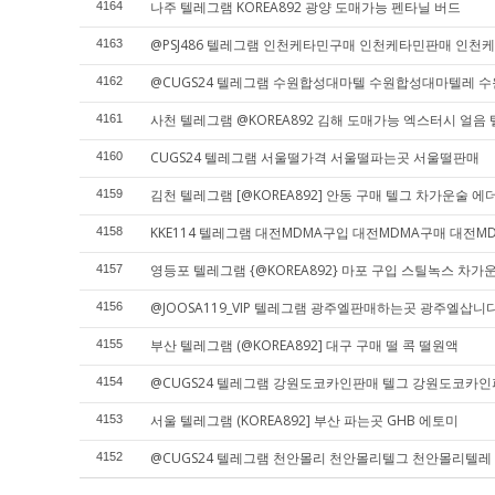
나주 텔레그램 KOREA892 광양 도매가능 펜타닐 버드
4164
@PSJ486 텔레그램 인천케타민구매 인천케타민판매 인천
4163
@CUGS24 텔레그램 수원합성대마텔 수원합성대마텔레 
4162
사천 텔레그램 @KOREA892 김해 도매가능 엑스터시 얼음 
4161
CUGS24 텔레그램 서울떨가격 서울떨파는곳 서울떨판매
4160
김천 텔레그램 [@KOREA892] 안동 구매 텔그 차가운술 
4159
KKE114 텔레그램 대전MDMA구입 대전MDMA구매 대전M
4158
영등포 텔레그램 {@KOREA892} 마포 구입 스틸녹스 차가
4157
@JOOSA119_VIP 텔레그램 광주엘판매하는곳 광주엘삽
4156
부산 텔레그램 (@KOREA892] 대구 구매 떨 콕 떨원액
4155
@CUGS24 텔레그램 강원도코카인판매 텔그 강원도코카
4154
서울 텔레그램 (KOREA892] 부산 파는곳 GHB 에토미
4153
@CUGS24 텔레그램 천안몰리 천안몰리텔그 천안몰리텔레
4152