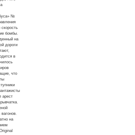
ма
ябуса» №
равления
 скорость
ние бомбы.
жденный на
ой дороги
тают,
одится в
ючилось
жиров
ащие, что
илы
ступники
шантажисты
л арест
зрывчатка.
еной
 вагонов.
атно на
нием
riginal