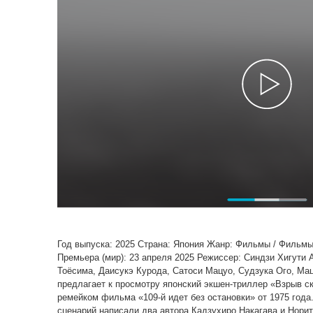
Год выпуска: 2025 Страна: Япония Жанр: Фильмы / Фильмы
Премьера (мир): 23 апреля 2025 Режиссер: Синдзи Хигути 
Тоёсима, Даисукэ Курода, Сатоси Мацуо, Судзука Ого, Мац
предлагает к просмотру японский экшен-триллер «Взрыв ск
ремейком фильма «109-й идет без остановки» от 1975 года
сценарий написали два автора Кадзухиро Накагава и Норит