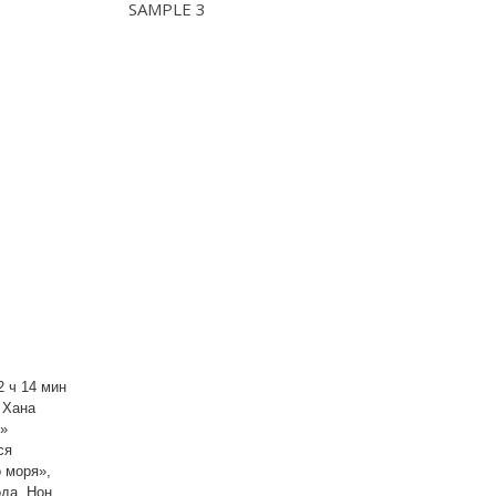
SAMPLE 3
 ч 14 мин
 Хана
x»
ся
 моря»,
да, Нон,