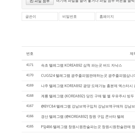
여기에 파일을 끌어 놓거나 파일 첨부 버튼을 클릭
파일 첨부
글쓴이
비밀번호
홈페이지
번호
제
속초 텔레그램 KOREA892 삼척 파는곳 버드 자낙스
4171
CUGS24 텔레그램 광주졸피뎀판매하는곳 광주졸피뎀삽
4170
나주 텔레그램 KOREA892 광양 도매가능 흥분제 엑스터시
4169
계룡 텔레그램 {KOREA892} 당진 구매 텔 엘 우유주사 빙두
4168
@BYC84 텔레그램 강남브액구입처 강남브액구매처 강남
4167
경산 텔레그램 (@KOREA892] 창원 구입 콘서타 텔레
4166
PSJ486 텔레그램 창원시원한술파는곳 창원시원한술판매
4165