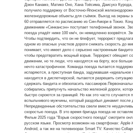
Дзюн Канамэ, Матико Оно, Хана Тоёсима, Даисукэ Курода,
получило поддержку от Восточно-Японской железнодорожно
железнодорожные объекты для съёмок. Выход на экраны з
60 отправляется по расписанию из Син-Амори в Токио. Кон
движением «Синкансэн» поступает телефонный звонок. Зво
поезда упадёт ниже 100 км/ч, он немедленно взорвётся. З
Чтобы подтвердить, что он не блефует, террорист предлаг
одном из опасных участков дороги снижать скорость до м
понимает, что имеет дело с серьезно настроенным бандит
чтобы предотвратить мощный взрыв. Террорист обещает со
движении, но те люди, что находятся на борту, все больше
нечто катастрофичное. Команда поезда пытается поддержи
испаряются, а преступная банда, задумавшая «идеальное п
находится в диспетчерской, пытаются разрешить ситуацию
сдержать бандита и обезопасить пассажиров.Первоначальн
собирались припугнуть начальство железной дороги, кото
быстро скроются за границей. Но как это часто случаетс
вспыльчивого мужчины, который раздобыл динамит после др
Непредвиденные обстоятельства свели вместе неудачливы
скоростью поезда. В это время бригада поезда не оставля
Фильм 2025 года "Взрыв скоростного поезда" смотрите онл
русском языке. Просмотр возможен на смартфонах: Apple 
Android, а так же на телевизорах Smart TV. Качество Collaps