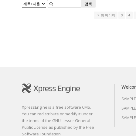
검색
첫 페이지
3
4
Welco
SAMPLE
XpressEngine is a free software CMS.
SAMPLE
You can redistribute or modify it under
SAMPLE
the terms of the GNU Lesser General
Public License as published by the Free
Software Foundation.