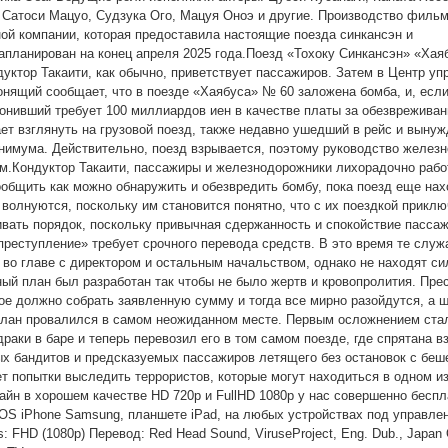
 Сатоси Мацуо, Судзука Ого, Мацуя Оноэ и другие. Производство филь
й компании, которая предоставила настоящие поезда синкансэн и
апланирован на конец апреля 2025 года.Поезд «Тохоку Синкансэн» «Ха
дуктор Такаити, как обычно, приветствует пассажиров. Затем в Центр уп
нящий сообщает, что в поезде «Хаябуса» № 60 заложена бомба, и, если
вонивший требует 100 миллиардов иен в качестве платы за обезврежива
ает взглянуть на грузовой поезд, также недавно ушедший в рейс и выну
инимума. Действительно, поезд взрывается, поэтому руководство железн
ом.Кондуктор Такаити, пассажиры и железнодорожники лихорадочно рабо
общить как можно обнаружить и обезвредить бомбу, пока поезд еще нах
 волнуются, поскольку им становится понятно, что с их поездкой прикл
вать порядок, поскольку привычная сдержанность и спокойствие пасса
реступление» требует срочного перевода средств. В это время те служ
 во главе с директором и остальным начальством, однако не находят с
ый план был разработан так чтобы не было жертв и кровопролития. Пре
рое должно собрать заявленную сумму и тогда все мирно разойдутся, а 
я план провалился в самом неожиданном месте. Первым осложнением ста
аки в баре и теперь перевозил его в том самом поезде, где спрятана в
х бандитов и предсказуемых пассажиров летящего без остановок с беш
ет попытки выследить террористов, которые могут находиться в одном из
айн в хорошем качестве HD 720p и FullHD 1080p у нас совершенно беспл
iOS iPhone Samsung, планшете iPad, на любых устройствах под управле
: FHD (1080p) Перевод: Red Head Sound, ViruseProject, Eng. Dub., Japan O