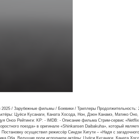
 2025 / Зарубежные фильмы / Боевики / Триллеры Продолжительность: 2
Актёры: Цуёси Кусанаги, Каната Хосода, Нон, Дзюн Канамэ, Матико Оно,
уя Оноэ Рейтинги: KP: - IMDB: - Описание фильма Стрим-сервис «Netfli
оростного поезда» в оригинале «Shinkansen Daibakuha», который являет
. Постановку осуществил режиссёр Синдзи Хигути – «Надя с загадочного
ика Оба. Ведущие роли исполнили актёры: Цуёси Кусанаги, Каната Хосо