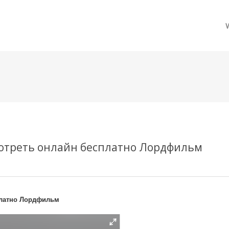
메뉴 건너뛰기
смотреть онлайн бесплатно Лордфильм
сплатно Лордфильм