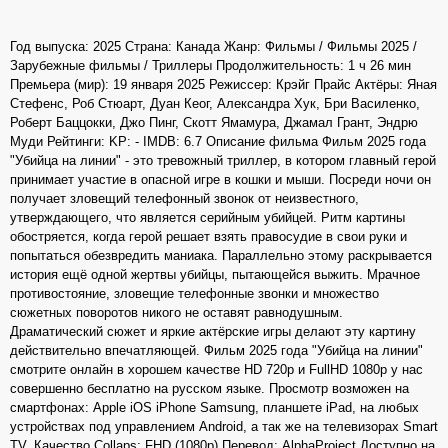
Год выпуска: 2025 Страна: Канада Жанр: Фильмы / Фильмы 2025 /
Зарубежные фильмы / Триллеры Продолжительность: 1 ч 26 мин
Премьера (мир): 19 января 2025 Режиссер: Крэйг Прайс Актёры: Яная
Стефенс, Роб Стюарт, Дуан Кеог, Александра Хук, Бри Василенко,
Роберт Баццокки, Джо Пинг, Скотт Ямамура, Джамал Грант, Эндрю
Муди Рейтинги: KP: - IMDB: 6.7 Описание фильма Фильм 2025 года
"Убийца на линии" - это тревожный триллер, в котором главный герой
принимает участие в опасной игре в кошки и мыши. Посреди ночи он
получает зловещий телефонный звонок от неизвестного,
утверждающего, что является серийным убийцей. Ритм картины
обостряется, когда герой решает взять правосудие в свои руки и
попытаться обезвредить маниака. Параллельно этому раскрывается
история ещё одной жертвы убийцы, пытающейся выжить. Мрачное
противостояние, зловещие телефонные звонки и множество
сюжетных поворотов никого не оставят равнодушным.
Драматический сюжет и яркие актёрские игры делают эту картину
действительно впечатляющей. Фильм 2025 года "Убийца на линии"
смотрите онлайн в хорошем качестве HD 720p и FullHD 1080p у нас
совершенно бесплатно на русском языке. Просмотр возможен на
смартфонах: Apple iOS iPhone Samsung, планшете iPad, на любых
устройствах под управлением Android, а так же на телевизорах Smart
TV. Качество Collaps: FHD (1080p) Перевод: AlphaProject Доступно на