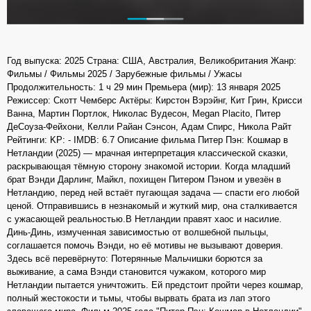
Год выпуска: 2025 Страна: США, Австралия, Великобритания Жанр:
Фильмы / Фильмы 2025 / Зарубежные фильмы / Ужасы
Продолжительность: 1 ч 29 мин Премьера (мир): 13 января 2025
Режиссер: Скотт Чемберс Актёры: Кирстон Вэрэйнг, Кит Грин, Крисси
Ванна, Мартин Портлок, Николас Вудесон, Megan Placito, Питер
ДеСоуза-Фейхони, Келли Райан Сэнсон, Адам Спирс, Никола Райт
Рейтинги: KP: - IMDB: 6.7 Описание фильма Питер Пэн: Кошмар в
Нетландии (2025) — мрачная интерпретация классической сказки,
раскрывающая тёмную сторону знакомой истории. Когда младший
брат Вэнди Дарлинг, Майкл, похищен Питером Пэном и увезён в
Нетландию, перед ней встаёт пугающая задача — спасти его любой
ценой. Отправившись в незнакомый и жуткий мир, она сталкивается
с ужасающей реальностью.В Нетландии правят хаос и насилие.
Динь-Динь, измученная зависимостью от волшебной пыльцы,
соглашается помочь Вэнди, но её мотивы не вызывают доверия.
Здесь всё перевёрнуто: Потерянные Мальчишки борются за
выживание, а сама Вэнди становится чужаком, которого мир
Нетландии пытается уничтожить. Ей предстоит пройти через кошмар,
полный жестокости и тьмы, чтобы вырвать брата из лап этого