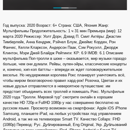
Год выпуска: 2020 Возраст: 6+ Страна: США, Япония Жанр:
Мультфильмы Продолжительность: 1 ч 31 мин Премьера (мир): 12
марта 2020 Режиссер: Уолт Дорн, Дэвид П. Смит Актёры: Джастин
Тимберлейк, Анна Кендрик, Рэйчел Блум, Джеймс Корден, Рон
Фанчес, Келли Кларксон, Андерсон Паак, Сэм Рокуэлл, Джордж
Клинтон, Мэри Джей Блайдж Рейтинги: KP: 6.9 IMDB: 6.1 Описание
мультфильма Поп-тролли в шоке – оказывается, мир музыки гораздо
больше, чем они думали. Рейвы, оупен-эйры, классические концерты
и, конечно, хип-хоп баттлы – впереди их ждет головокружительное
веселье. Но неудержимая королева Рокс планирует уничтожить всё,
чтобы миром безоговорочно правил хард-рок! Розочка, Цветан и их
новые друзья отправляются в невероятное путешествие: им
предстоит объединить всех троллей и помешать Рокс. Мультфильм
2020 года "Тролли. Мировой тур" смотрите онлайн в хорошем
качестве HD 720p и FullHD 1080p у нас совершенно бесплатно на
русском языке. Просмотр возможен на смартфонах: Apple iOS iPhone
Samsung, планшете iPad, на любых устройствах под управлением
Android, а так же на телевизорах Smart TV. Качество Collaps: FHD
(1080p) Перевод: Рус. Дублированный, Eng.Original, Укр. Дубльований