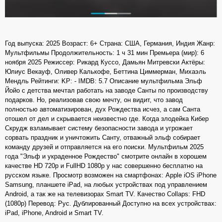
Год выпуска: 2025 Возраст: 6+ Страна: США, Германия, Индия Жанр:
Мультфильмы Продолжительность: 1 ч 31 мин Премьера (мир): 6
ноября 2025 Режиссер: Рикард Куссо, Дамьян Митревски Актёры:
Юлиус Векауф, Оливер Калькофе, Беттина Циммерман, Михаэль
Мендль Рейтинги: KP: - IMDB: 5.7 Описание мультфильма Эльф
Йойо с детства мечтал работать на заводе Санты по производству
подарков. Но, реализовав свою мечту, он видит, что завод
полностью автоматизирован, дух Рождества исчез, а сам Санта
отошел от дел и скрывается неизвестно где. Когда злодейка Кибер
Скрудж взламывает систему безопасности завода и угрожает
сорвать праздник и уничтожить Санту, отважный эльф собирает
команду друзей и отправляется на его поиски. Мультфильм 2025
года "Эльф и украденное Рождество" смотрите онлайн в хорошем
качестве HD 720p и FullHD 1080p у нас совершенно бесплатно на
русском языке. Просмотр возможен на смартфонах: Apple iOS iPhone
Samsung, планшете iPad, на любых устройствах под управлением
Android, а так же на телевизорах Smart TV. Качество Collaps: FHD
(1080p) Перевод: Рус. Дублированный Доступно на всех устройствах:
iPad, iPhone, Android и Smart TV.