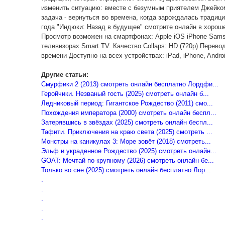
изменить ситуацию: вместе с безумным приятелем Джейко
задача - вернуться во времена, когда зарождалась традиц
года "Индюки: Назад в будущее" смотрите онлайн в хороше
Просмотр возможен на смартфонах: Apple iOS iPhone Samsu
телевизорах Smart TV. Качество Collaps: HD (720p) Перево
времени Доступно на всех устройствах: iPad, iPhone, Androi
Другие статьи:
Смурфики 2 (2013) смотреть онлайн бесплатно Лордфи...
Геройчики. Незваный гость (2025) смотреть онлайн б...
Ледниковый период: Гигантское Рождество (2011) смо...
Похождения императора (2000) смотреть онлайн беспл...
Затерявшись в звёздах (2025) смотреть онлайн беспл...
Тафити. Приключения на краю света (2025) смотреть ...
Монстры на каникулах 3: Море зовёт (2018) смотреть...
Эльф и украденное Рождество (2025) смотреть онлайн...
GOAT: Мечтай по-крупному (2026) смотреть онлайн бе...
Только во сне (2025) смотреть онлайн бесплатно Лор...
.
.
.
.
.