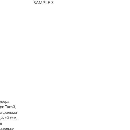
SAMPLE 3
мьера
дж Такэй,
льтфильма
дичей тем,
ая
динально