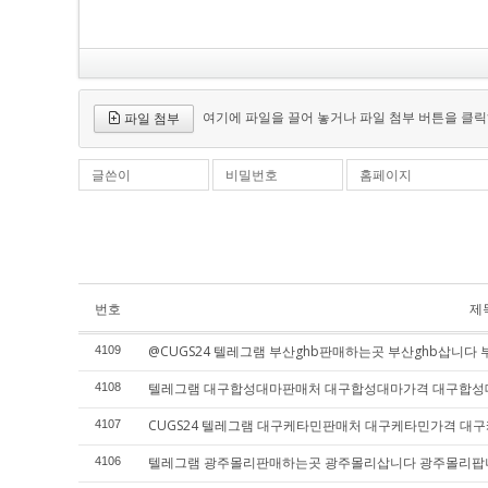
여기에 파일을 끌어 놓거나 파일 첨부 버튼을 클릭
파일 첨부
글쓴이
비밀번호
홈페이지
번호
제
@CUGS24 텔레그램 부산ghb판매하는곳 부산ghb삽니다 
4109
텔레그램 대구합성대마판매처 대구합성대마가격 대구합
4108
CUGS24 텔레그램 대구케타민판매처 대구케타민가격 대
4107
텔레그램 광주몰리판매하는곳 광주몰리삽니다 광주몰리팝
4106