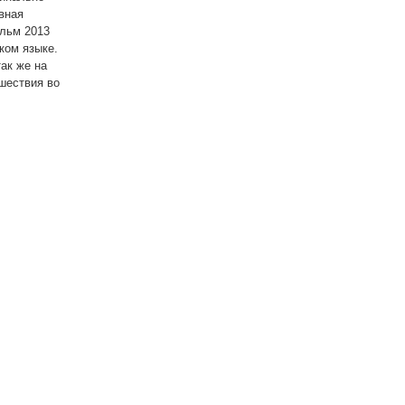
вная
ильм 2013
ком языке.
ак же на
ешествия во