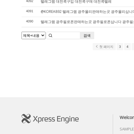
텔레그램 대전콕구입 대전콕구매 대전콕텔레
4092
@KOREA892 텔레그램 광주몰리판매하는곳 광주몰리삽
4091
텔레그램 광주필로폰판매하는곳 광주필로폰삽니다 광주
4090
검색
첫 페이지
3
4
Welco
SAMPLE