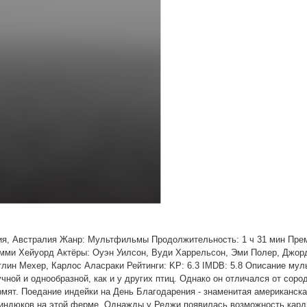
ния, Австралия Жанр: Мультфильмы Продолжительность: 1 ч 31 мин Пре
жимми Хейуорд Актёры: Оуэн Уилсон, Вуди Харрельсон, Эми Полер, Джор
лин Мехер, Карлос Аласраки Рейтинги: KP: 6.3 IMDB: 5.8 Описание му
ной и однообразной, как и у других птиц. Однако он отличался от соро
рмят. Поедание индейки на День Благодарения - знаменитая американск
 индюков на этой ферме. Однажды у Реджи появилась возможность кар