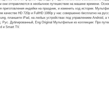
м они отправляются в необычное путешествие на машине времени. Осно
ия приготовления индейки на праздник, и изменить ход истории. Мультф
м качестве HD 720p и FullHD 1080p у нас совершенно бесплатно на русс
ng, планшете iPad, на любых устройствах под управлением Android, а т
д: Рус. Дублированный, Eng.Original Мультфильм из коллекции: Про пут
d и Smart TV.