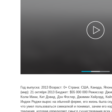
Год выпуска: 2013 Возраст: 0+ Страна: США, Канада, Япо
(мир): 21 октября 2013 Бюджет: $55 000 000 Режиссер: Д
Колм Мини, Кит Дэвид, Дэн Фоглер, Джимми Хейуорд, Кейт
Индюк Реджи вырос на обычной ферме, его жизнь была скуч
что умел пользоваться смекалкой и понимал, зачем его ко
традиция, которая определяет смысл существования всех