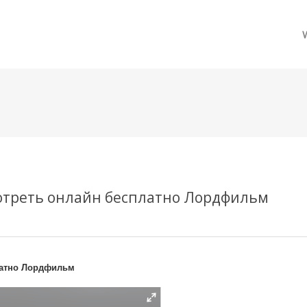
메뉴 건너뛰기
мотреть онлайн бесплатно Лордфильм
платно Лордфильм