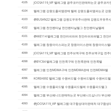
JOOSA119_VIP 텔레그램 광주코카인판매하는곳 광주
4105
텔레그램 강원도졸피뎀판매 텔레 강원도졸피뎀파는곳 강
4104
@BUSAN22 텔레그램 강원도우유주사판매 강원도우유
4103
텔레그램 천안펜타닐 천안펜타닐텔그 천안펜타닐텔레
4102
@KKE114 텔레그램 천안러쉬파퍼 천안러쉬파퍼텔그 천
4101
텔레그램 창원아이스파는곳 창원아이스판매 창원아이스텔
4100
JOOSA119_VIP 텔레그램 전주브액구매 전주브액구입 전
4099
@BYC84 텔레그램 인천콕구매 인천콕판매 인천콕텔
4098
텔레그램 인천MDMA구매 인천MDMA판매 인천MDMA텔
4097
KOREA892 텔레그램 수원버드텔 수원버드텔레 수원버드
4096
텔레그램 수원졸피드텔 수원졸피드텔레 수원졸피드텔그
4095
텔레그램 부산페니드판매하는곳 부산페니드삽니다 부산
4094
@JOOSA119_VIP 텔레그램 대구합성대마판매처 대구
4093